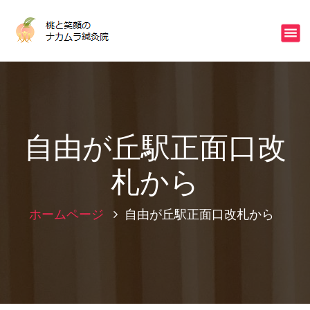
コ
ン
不眠・冷え・ストレスはご相談下さい
テ
ン
ツ
へ
ス
キ
ッ
自由が丘駅正面口改
プ
札から
ホームページ
自由が丘駅正面口改札から