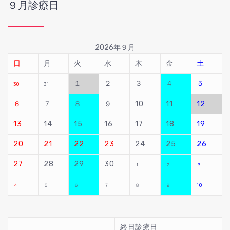
９月診療日
2026年９月
日
月
火
水
木
金
土
１
２
３
４
５
30
31
６
７
８
９
10
11
12
13
14
15
16
17
18
19
20
21
22
23
24
25
26
27
28
29
30
１
２
３
４
５
６
７
８
９
10
終日診療日