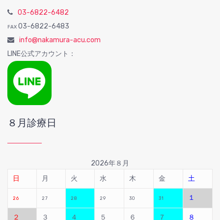
03-6822-6482
03-6822-6483
FAX
info@nakamura-acu.com
LINE公式アカウント：
８月診療日
2026年８月
日
月
火
水
木
金
土
１
26
27
28
29
30
31
２
３
４
５
６
７
８