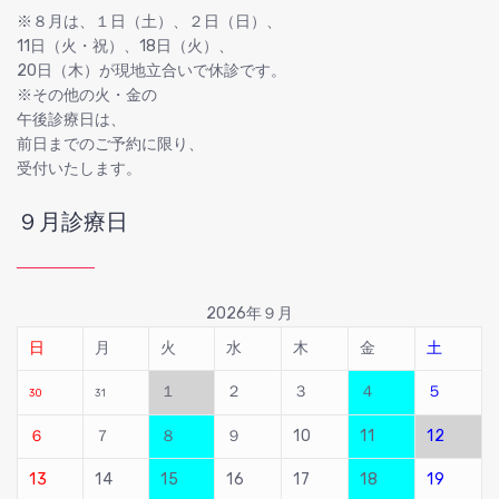
※８月は、１日（土）、２日（日）、
11日（火・祝）、18日（火）、
20日（木）が現地立合いで休診です。
※その他の火・金の
午後診療日は、
前日までのご予約に限り、
受付いたします。
９月診療日
2026年９月
日
月
火
水
木
金
土
１
２
３
４
５
30
31
６
７
８
９
10
11
12
13
14
15
16
17
18
19