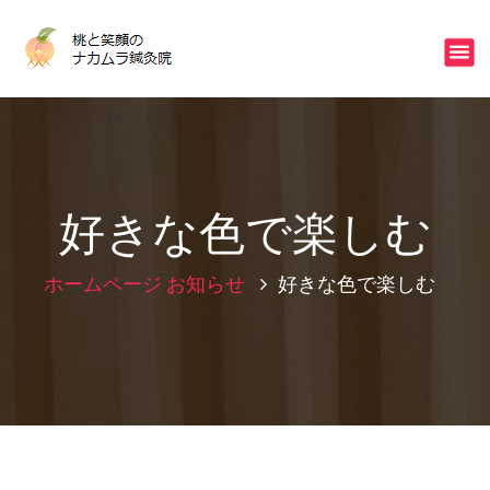
コ
ン
不眠・冷え・ストレスはご相談下さい
テ
ン
ツ
へ
ス
キ
ッ
好きな色で楽しむ
プ
ホームページ
お知らせ
好きな色で楽しむ