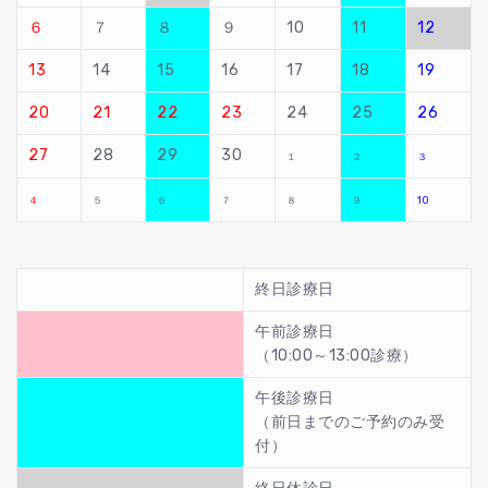
６
７
８
９
10
11
12
13
14
15
16
17
18
19
20
21
22
23
24
25
26
27
28
29
30
１
２
３
４
５
６
７
８
９
10
終日診療日
午前診療日
（10:00～13:00診療）
午後診療日
（前日までのご予約のみ受
付）