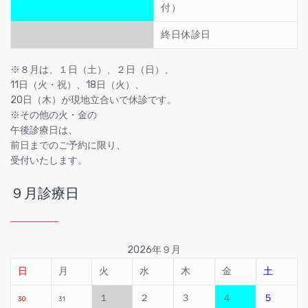
付）
終日休診日
※８月は、１日（土）、２日（日）、
11日（火・祝）、18日（火）、
20日（木）が現地立合いで休診です。
※その他の火・金の
午後診療日は、
前日までのご予約に限り、
受付いたします。
９月診療日
2026年９月
日
月
火
水
木
金
土
１
２
３
４
５
30
31