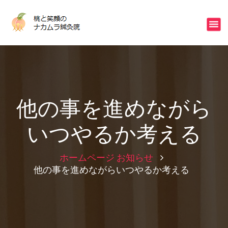
コ
ン
不眠・冷え・ストレスはご相談下さい
テ
ン
ツ
へ
ス
キ
ッ
他の事を進めながら
プ
いつやるか考える
ホームページ
お知らせ
他の事を進めながらいつやるか考える