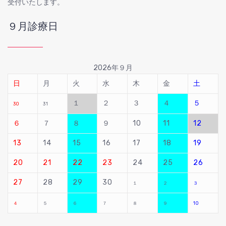
受付いたします。
９月診療日
2026年９月
日
月
火
水
木
金
土
１
２
３
４
５
30
31
６
７
８
９
10
11
12
13
14
15
16
17
18
19
20
21
22
23
24
25
26
27
28
29
30
１
２
３
４
５
６
７
８
９
10