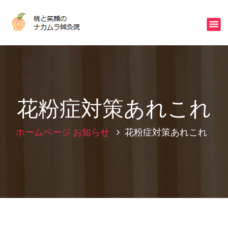
コ
ン
不眠・冷え・ストレスはご相談下さい
テ
ン
ツ
へ
ス
キ
ッ
花粉症対策あれこれ
プ
ホームページ
お知らせ
花粉症対策あれこれ