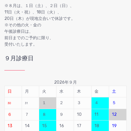
※８月は、１日（土）、２日（日）、
11日（火・祝）、18日（火）、
20日（木）が現地立合いで休診です。
※その他の火・金の
午後診療日は、
前日までのご予約に限り、
受付いたします。
９月診療日
2026年９月
日
月
火
水
木
金
土
１
２
３
４
５
30
31
６
７
８
９
10
11
12
13
14
15
16
17
18
19