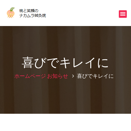
コ
ン
不眠・冷え・ストレスはご相談下さい
テ
ン
ツ
へ
ス
キ
ッ
喜びでキレイに
プ
ホームページ
お知らせ
喜びでキレイに