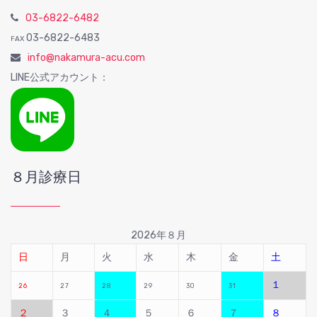
03-6822-6482
03-6822-6483
FAX
info@nakamura-acu.com
LINE公式アカウント：
８月診療日
2026年８月
日
月
火
水
木
金
土
１
26
27
28
29
30
31
２
３
４
５
６
７
８