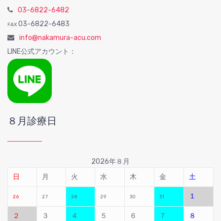
03-6822-6482
03-6822-6483
FAX
info@nakamura-acu.com
LINE公式アカウント：
８月診療日
2026年８月
日
月
火
水
木
金
土
１
26
27
28
29
30
31
２
３
４
５
６
７
８