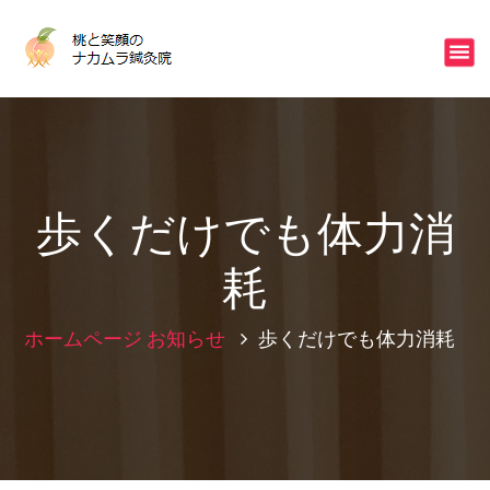
コ
ン
不眠・冷え・ストレスはご相談下さい
テ
ン
ツ
へ
ス
キ
ッ
歩くだけでも体力消
プ
耗
ホームページ
お知らせ
歩くだけでも体力消耗