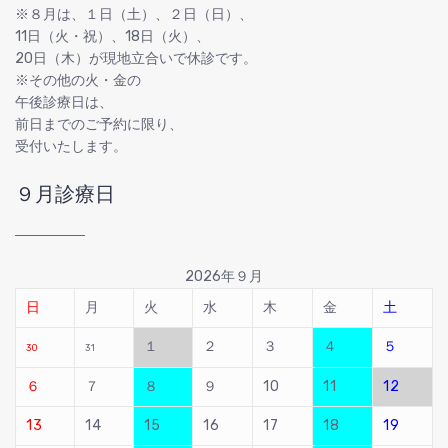
※８月は、１日（土）、２日（日）、
11日（火・祝）、18日（火）、
20日（木）が現地立合いで休診です。
※その他の火・金の
午後診療日は、
前日までのご予約に限り、
受付いたします。
９月診療日
2026年９月
日
月
火
水
木
金
土
１
２
３
４
５
30
31
６
７
８
９
10
11
12
13
14
15
16
17
18
19