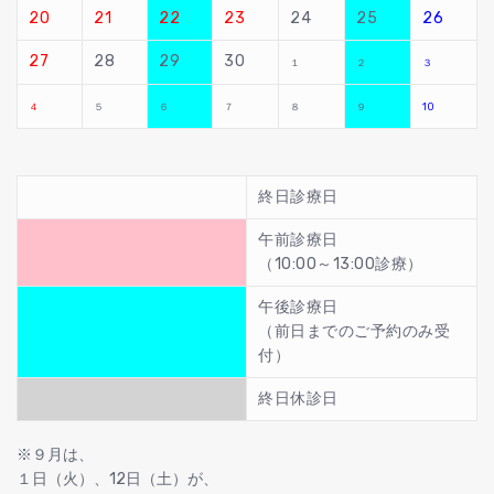
20
21
22
23
24
25
26
27
28
29
30
１
２
３
４
５
６
７
８
９
10
終日診療日
午前診療日
（10:00～13:00診療）
午後診療日
（前日までのご予約のみ受
付）
終日休診日
※９月は、
１日（火）、12日（土）が、