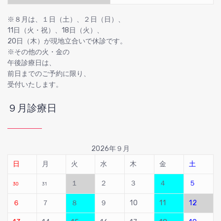
※８月は、１日（土）、２日（日）、
11日（火・祝）、18日（火）、
20日（木）が現地立合いで休診です。
※その他の火・金の
午後診療日は、
前日までのご予約に限り、
受付いたします。
９月診療日
2026年９月
日
月
火
水
木
金
土
１
２
３
４
５
30
31
６
７
８
９
10
11
12