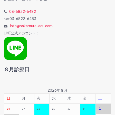
03-6822-6482
03-6822-6483
FAX
info@nakamura-acu.com
LINE公式アカウント：
８月診療日
2026年８月
日
月
火
水
木
金
土
１
26
27
28
29
30
31