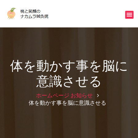
コ
ン
不眠・冷え・ストレスはご相談下さい
テ
ン
ツ
へ
ス
キ
ッ
体を動かす事を脳に
プ
意識させる
ホームページ
お知らせ
体を動かす事を脳に意識させる