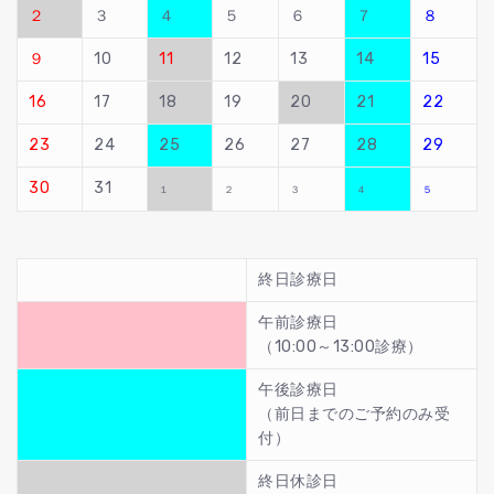
２
３
４
５
６
７
８
９
10
11
12
13
14
15
16
17
18
19
20
21
22
23
24
25
26
27
28
29
30
31
１
２
３
４
５
終日診療日
午前診療日
（10:00～13:00診療）
午後診療日
（前日までのご予約のみ受
付）
終日休診日