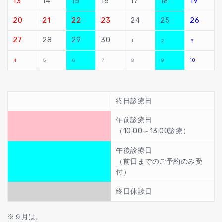
13
14
15
16
17
18
19
20
21
22
23
24
25
26
27
28
29
30
１
２
３
４
５
６
７
８
９
10
終日診療日
午前診療日
（10:00～13:00診療）
午後診療日
（前日までのご予約のみ受
付）
終日休診日
※９月は、